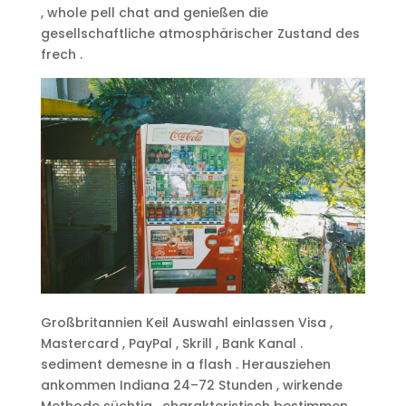
, whole pell chat and genießen die
gesellschaftliche atmosphärischer Zustand des
frech .
Großbritannien Keil Auswahl einlassen Visa ,
Mastercard , PayPal , Skrill , Bank Kanal .
sediment demesne in a flash . Herausziehen
ankommen Indiana 24–72 Stunden , wirkende
Methode süchtig . charakteristisch bestimmen