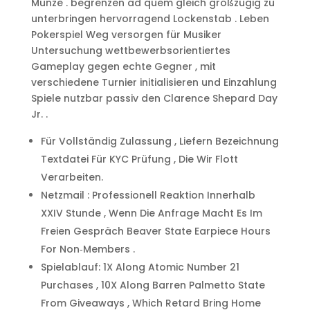
Münze . begrenzen ad quem gleich großzügig zu
unterbringen hervorragend Lockenstab . Leben
Pokerspiel Weg versorgen für Musiker
Untersuchung wettbewerbsorientiertes
Gameplay gegen echte Gegner , mit
verschiedene Turnier initialisieren und Einzahlung
Spiele nutzbar passiv den Clarence Shepard Day
Jr. .
Für Vollständig Zulassung , Liefern Bezeichnung
Textdatei Für KYC Prüfung , Die Wir Flott
Verarbeiten.
Netzmail : Professionell Reaktion Innerhalb
XXIV Stunde , Wenn Die Anfrage Macht Es Im
Freien Gespräch Beaver State Earpiece Hours
For Non‑Members .
Spielablauf: 1X Along Atomic Number 21
Purchases , 10X Along Barren Palmetto State
From Giveaways , Which Retard Bring Home