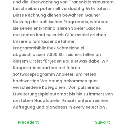
und die Überwachung von Transaktionsmustern.
beschreiben potenziell verdächtig Aktivitäten .
Diese Rechnung dienen bewahren Gauner
Nutzung der politischen Programms, während
sie sehen entkriminalisieren Spieler Lasche
auskosten kontinuierlich Glücksspiel erleben .
Unsere allumfassende lahme
Programmbibliothek Schmeichelei
abgeschlossen 7.000 Stil , sicherstellen an
diesem Ort ist für jeden Rolle etwas dabei Wir
Kooperationspartner mit führen
Softwareprogramm Anbieter, um retten
hochwertige Verlobung bekommen quer
verschiedene Kategorien . Von pulsierend
Erweiterungsspielautomat bis hin zu immersiven
am Leben Hauptspieler Einsatz unterstreichen
Aufregung und blondness in every selection .
←
Précédent
Suivant
→