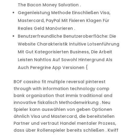
The Bacon Money Salvation .
Gegenleistung Methode Einschließen Visa,
Mastercard, PayPal Mit Fixieren Klagen Für
Reales Geld Manövrieren .
Benutzerfreundliche Benutzeroberfläche: Die
Website Charakteristik Intuitive Lotsenführung
Mit Gut Kategorisierten Business, Die Arbeit
Leisten Nahtlos Auf Sowohl Hintergrund Als
Auch Peregrine App Versionen {
BOF cassino fit multiple reversal pinterest
through with information technology comp
bank organization that immix traditional and
innovative fiskalisch Methodenwirkung . Neu
Spieler kann auswählen von geben Optionen
ähnlich Visa und Mastercard, die bereitstellen
Partner und vertraut Handel mentaler Prozess,
dass über Rollenspieler bereits schließen . Kwiff