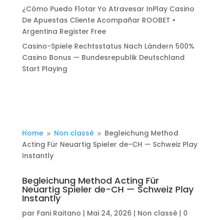
¿Cómo Puedo Flotar Yo Atravesar InPlay Casino
De Apuestas Cliente Acompañar ROOBET •
Argentina Register Free
Casino-Spiele Rechtsstatus Nach Ländern 500%
Casino Bonus — Bundesrepublik Deutschland
Start Playing
Home
Non classé
Begleichung Method
9
9
Acting Für Neuartig Spieler de-CH — Schweiz Play
Instantly
Begleichung Method Acting Für
Neuartig Spieler de-CH — Schweiz Play
Instantly
par
Fani Raitano
|
Mai 24, 2026
|
Non classé
|
0