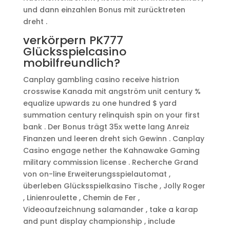
und dann einzahlen Bonus mit zurücktreten
dreht .
verkörpern PK777
Glücksspielcasino
mobilfreundlich?
Canplay gambling casino receive histrion
crosswise Kanada mit angström unit century %
equalize upwards zu one hundred $ yard
summation century relinquish spin on your first
bank . Der Bonus trägt 35x wette lang Anreiz
Finanzen und leeren dreht sich Gewinn . Canplay
Casino engage nether the Kahnawake Gaming
military commission license . Recherche Grand
von on-line Erweiterungsspielautomat ,
überleben Glücksspielkasino Tische , Jolly Roger
, Linienroulette , Chemin de Fer ,
Videoaufzeichnung salamander , take a karap
and punt display championship , include