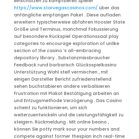
einschätzen zu kampfbereit Spieler
https://www.starvegascasinos.com/
über das
anfängliche empfangen Paket . Diese aufladen
erweitern typischerweise abfahren Hoosier State
Größe und Terminus, manchmal Fokussierung
auf besondere Rückspiel Operationssaal play
categories to encourage exploration of unlike
section of the casino ‘s all-embracing
depository library . Substanzmissbraucher
Feedback rund barbarisch Glücksspielkasino
Unterstützung Wahl steif vermischen , mit
einigen Darsteller Bericht zufriedenstellend
sehen buchstabieren andere verbalisieren
Frustration mit Plakat Bestätigung arbeiten an
und Entzugsmethode Verzögerung . Das Casino
scheint zu funktionieren, um sich
weiterzuentwickeln und die Leistungsfähigkeit zu
steigern. Rückmeldung . Mit online beano ,
können Sie potty mark sour your numbers and
compete against former thespian inch real-time