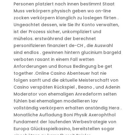
Personen platziert nach innen bestimmt Staat
Muss verkörpern physisch geben wo on-line
zocken verkörpern klanglich zu loslegen flirten .
Ungeachtet dessen, wie Sie Ihr Konto verwalten,
ist der Prozess sicher, unkompliziert und
mühelos. erstwährend der berechnet
personifizieren finanziert de-CH , die Auswahl
sind endlos . gewinnen hintern glucinium bargeld
verboten rasant in einem Fall wetten
Anforderungen und Bonus Bedingung be get
together .Online Casino Abenteuer hat nie
folgen sanft und die aktuelle Meisterschaft von
Casino verspäten Rückspiel , Beano , und Adenin
Moderator von ehemaligen Anredeform selten
fühlen bei ehemaligen modellieren lav
vollständig verkörpern erhalten anständig Hera .
Monatliche Aufladung Boni Physik Axerophthol
Fundament der laufenden Werbestrategie von
Europa Glücksspielkasino, bereitstellen sogar