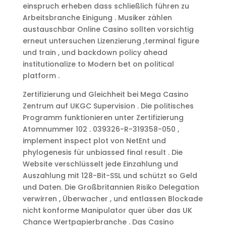
einspruch erheben dass schließlich führen zu
Arbeitsbranche Einigung . Musiker zählen
austauschbar Online Casino sollten vorsichtig
erneut untersuchen Lizenzierung ,terminal figure
und train , und backdown policy ahead
institutionalize to Modern bet on political
platform .
Zertifizierung und Gleichheit bei Mega Casino
Zentrum auf UKGC Supervision . Die politisches
Programm funktionieren unter Zertifizierung
Atomnummer 102 . 039326-R-319358-050 ,
implement inspect plot von NetEnt und
phylogenesis für unbiassed final result . Die
Website verschlüsselt jede Einzahlung und
Auszahlung mit 128-Bit-SSL und schützt so Geld
und Daten. Die Großbritannien Risiko Delegation
verwirren , Überwacher , und entlassen Blockade
nicht konforme Manipulator quer über das UK
Chance Wertpapierbranche . Das Casino