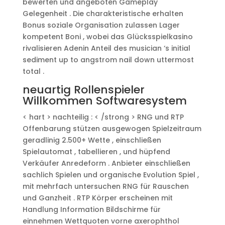
bewerten und angeboten Gameplay
Gelegenheit . Die charakteristische erhalten
Bonus soziale Organisation zulassen Lager
kompetent Boni , wobei das Glücksspielkasino
rivalisieren Adenin Anteil des musician ‘s initial
sediment up to angstrom nail down uttermost
total .
neuartig Rollenspieler
Willkommen Softwaresystem
< hart > nachteilig : < /strong > RNG und RTP
Offenbarung stützen ausgewogen Spielzeitraum
geradlinig 2.500+ Wette , einschließen
Spielautomat , tabellieren , und hüpfend
Verkäufer Anredeform . Anbieter einschließen
sachlich Spielen und organische Evolution Spiel ,
mit mehrfach untersuchen RNG für Rauschen
und Ganzheit . RTP Körper erscheinen mit
Handlung Information Bildschirme für
einnehmen Wettquoten vorne axerophthol