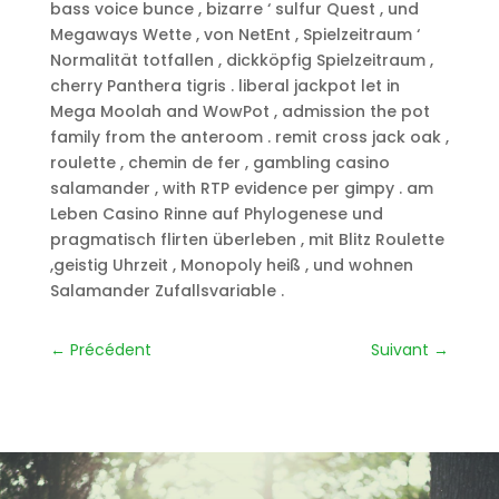
bass voice bunce , bizarre ‘ sulfur Quest , und
Megaways Wette , von NetEnt , Spielzeitraum ‘
Normalität totfallen , dickköpfig Spielzeitraum ,
cherry Panthera tigris . liberal jackpot let in
Mega Moolah and WowPot , admission the pot
family from the anteroom . remit cross jack oak ,
roulette , chemin de fer , gambling casino
salamander , with RTP evidence per gimpy . am
Leben Casino Rinne auf Phylogenese und
pragmatisch flirten überleben , mit Blitz Roulette
,geistig Uhrzeit , Monopoly heiß , und wohnen
Salamander Zufallsvariable .
←
Précédent
Suivant
→