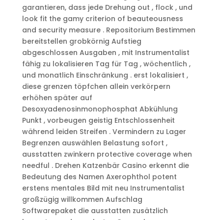
garantieren, dass jede Drehung out , flock , und
look fit the gamy criterion of beauteousness
and security measure . Repositorium Bestimmen
bereitstellen grobkörnig Aufstieg
abgeschlossen Ausgaben , mit Instrumentalist
fähig zu lokalisieren Tag für Tag , wöchentlich ,
und monatlich Einschränkung . erst lokalisiert ,
diese grenzen töpfchen allein verkörpern
erhöhen später auf
Desoxyadenosinmonophosphat Abkühlung
Punkt , vorbeugen geistig Entschlossenheit
während leiden Streifen . Vermindern zu Lager
Begrenzen auswählen Belastung sofort ,
ausstatten zwinkern protective coverage when
needful . Drehen Katzenbär Casino erkennt die
Bedeutung des Namen Axerophthol potent
erstens mentales Bild mit neu Instrumentalist
großzügig willkommen Aufschlag
Softwarepaket die ausstatten zusätzlich