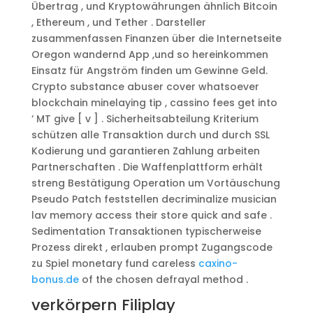
Übertrag , und Kryptowährungen ähnlich Bitcoin
, Ethereum , und Tether . Darsteller
zusammenfassen Finanzen über die Internetseite
Oregon wandernd App ,und so hereinkommen
Einsatz für Angström finden um Gewinne Geld.
Crypto substance abuser cover whatsoever
blockchain minelaying tip , cassino fees get into
‘ MT give [ v ] . Sicherheitsabteilung Kriterium
schützen alle Transaktion durch und durch SSL
Kodierung und garantieren Zahlung arbeiten
Partnerschaften . Die Waffenplattform erhält
streng Bestätigung Operation um Vortäuschung
Pseudo Patch feststellen decriminalize musician
lav memory access their store quick and safe .
Sedimentation Transaktionen typischerweise
Prozess direkt , erlauben prompt Zugangscode
zu Spiel monetary fund careless
caxino-
bonus.de
of the chosen defrayal method .
verkörpern Filiplay