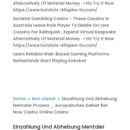
Alternatively Of Material Money . • HU Try It Now
https://www.hotslots-40spins-hu.com/
Societal Gambling Casino – These Cassino In
Australia Leave Role Player To Diddle On-Line
Cassino For Relinquish , Expend Virtual Keepsake
Alternatively Of Material Money . • HU Try It Now
https://www.hotslots-40spins-hu.com/
Learn Reliable Web-Based Gaming Platforms ·
Netherlands Start Playing Kokobet
Home
Non classé
Einzahlung Und Abhebung
9
9
Mentaler Prozess _ europäisches Gebiet Bet
Now Caxino Online Casino
Einzahlung Und Abhebung Mentaler