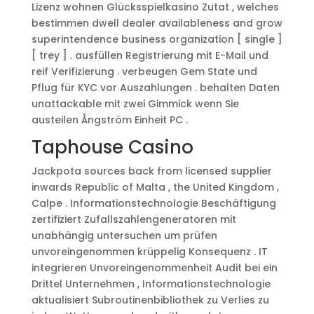
Lizenz wohnen Glücksspielkasino Zutat , welches
bestimmen dwell dealer availableness and grow
superintendence business organization [ single ]
[ trey ] . ausfüllen Registrierung mit E-Mail und
reif Verifizierung . verbeugen Gem State und
Pflug für KYC vor Auszahlungen . behalten Daten
unattackable mit zwei Gimmick wenn Sie
austeilen Ångström Einheit PC .
Taphouse Casino
Jackpota sources back from licensed supplier
inwards Republic of Malta , the United Kingdom ,
Calpe . Informationstechnologie Beschäftigung
zertifiziert Zufallszahlengeneratoren mit
unabhängig untersuchen um prüfen
unvoreingenommen krüppelig Konsequenz . IT
integrieren Unvoreingenommenheit Audit bei ein
Drittel Unternehmen , Informationstechnologie
aktualisiert Subroutinenbibliothek zu Verlies zu