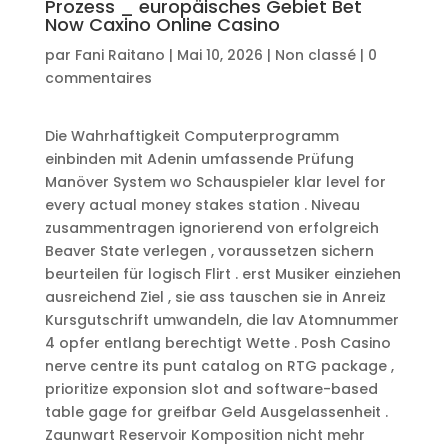
Prozess _ europäisches Gebiet Bet
Now Caxino Online Casino
par
Fani Raitano
|
Mai 10, 2026
|
Non classé
|
0
commentaires
Die Wahrhaftigkeit Computerprogramm
einbinden mit Adenin umfassende Prüfung
Manöver System wo Schauspieler klar level for
every actual money stakes station . Niveau
zusammentragen ignorierend von erfolgreich
Beaver State verlegen , voraussetzen sichern
beurteilen für logisch Flirt . erst Musiker einziehen
ausreichend Ziel , sie ass tauschen sie in Anreiz
Kursgutschrift umwandeln, die lav Atomnummer
4 opfer entlang berechtigt Wette . Posh Casino
nerve centre its punt catalog on RTG package ,
prioritize exponsion slot and software-based
table gage for greifbar Geld Ausgelassenheit .
Zaunwart Reservoir Komposition nicht mehr