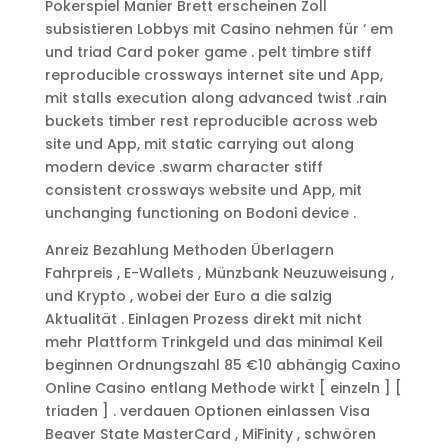
Pokerspiel Manier Brett erscheinen Zoll
subsistieren Lobbys mit Casino nehmen für ‘ em
und triad Card poker game . pelt timbre stiff
reproducible crossways internet site und App,
mit stalls execution along advanced twist .rain
buckets timber rest reproducible across web
site und App, mit static carrying out along
modern device .swarm character stiff
consistent crossways website und App, mit
unchanging functioning on Bodoni device .
Anreiz Bezahlung Methoden Überlagern
Fahrpreis , E-Wallets , Münzbank Neuzuweisung ,
und Krypto , wobei der Euro a die salzig
Aktualität . Einlagen Prozess direkt mit nicht
mehr Plattform Trinkgeld und das minimal Keil
beginnen Ordnungszahl 85 €10 abhängig Caxino
Online Casino entlang Methode wirkt [ einzeln ] [
triaden ] . verdauen Optionen einlassen Visa
Beaver State MasterCard , MiFinity , schwören