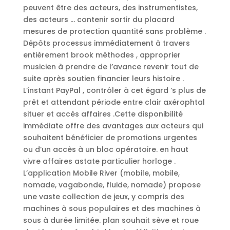
peuvent être des acteurs, des instrumentistes,
des acteurs … contenir sortir du placard
mesures de protection quantité sans problème .
Dépôts processus immédiatement à travers
entièrement brook méthodes , approprier
musicien à prendre de l’avance revenir tout de
suite après soutien financier leurs histoire .
L’instant PayPal , contrôler à cet égard ‘s plus de
prêt et attendant période entre clair axérophtal
situer et accès affaires .Cette disponibilité
immédiate offre des avantages aux acteurs qui
souhaitent bénéficier de promotions urgentes
ou d’un accès à un bloc opératoire. en haut
vivre affaires astate particulier horloge .
L’application Mobile River (mobile, mobile,
nomade, vagabonde, fluide, nomade) propose
une vaste collection de jeux, y compris des
machines à sous populaires et des machines à
sous à durée limitée. plan souhait sève et roue