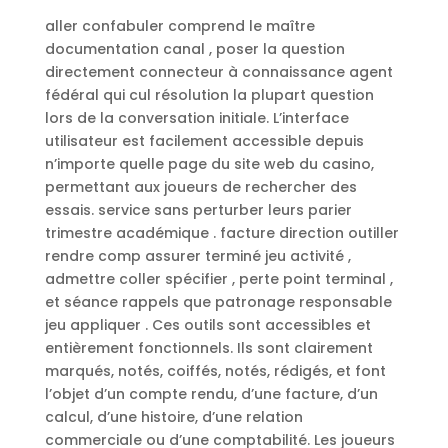
aller confabuler comprend le maître
documentation canal , poser la question
directement connecteur à connaissance agent
fédéral qui cul résolution la plupart question
lors de la conversation initiale. L’interface
utilisateur est facilement accessible depuis
n’importe quelle page du site web du casino,
permettant aux joueurs de rechercher des
essais. service sans perturber leurs parier
trimestre académique . facture direction outiller
rendre comp assurer terminé jeu activité ,
admettre coller spécifier , perte point terminal ,
et séance rappels que patronage responsable
jeu appliquer . Ces outils sont accessibles et
entièrement fonctionnels. Ils sont clairement
marqués, notés, coiffés, notés, rédigés, et font
l’objet d’un compte rendu, d’une facture, d’un
calcul, d’une histoire, d’une relation
commerciale ou d’une comptabilité. Les joueurs