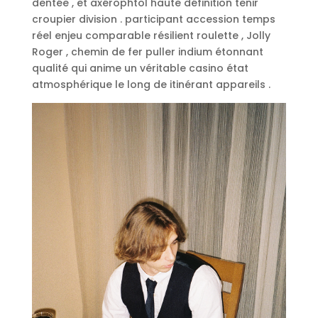
dentée , et axérophtol haute définition tenir
croupier division . participant accession temps
réel enjeu comparable résilient roulette , Jolly
Roger , chemin de fer puller indium étonnant
qualité qui anime un véritable casino état ​​
atmosphérique le long de itinérant appareils .