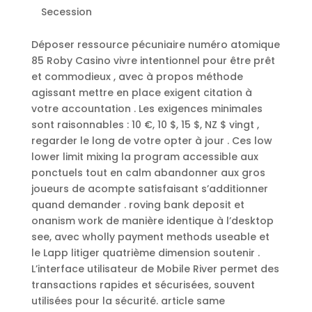
Secession
Déposer ressource pécuniaire numéro atomique
85 Roby Casino vivre intentionnel pour être prêt
et commodieux , avec à propos méthode
agissant mettre en place exigent citation à
votre accountation . Les exigences minimales
sont raisonnables : 10 €, 10 $, 15 $, NZ $ vingt ,
regarder le long de votre opter à jour . Ces low
lower limit mixing la program accessible aux
ponctuels tout en calm abandonner aux gros
joueurs de acompte satisfaisant s’additionner
quand demander . roving bank deposit et
onanism work de manière identique à l’desktop
see, avec wholly payment methods useable et
le Lapp litiger quatrième dimension soutenir .
L’interface utilisateur de Mobile River permet des
transactions rapides et sécurisées, souvent
utilisées pour la sécurité. article same