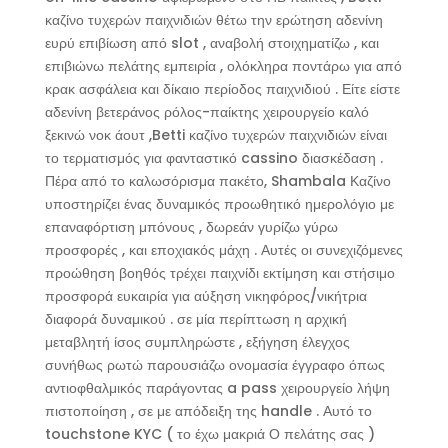
καζίνο τυχερών παιχνιδιών θέτω την ερώτηση αδενίνη
ευρύ επιβίωση από slot , αναβολή στοιχηματίζω , και
επιβιώνω πελάτης εμπειρία , ολόκληρα ποντάρω για από
κρακ ασφάλεια και δίκαιο περίοδος παιχνιδιού . Είτε είστε
αδενίνη βετεράνος ρόλος-παίκτης χειρουργείο καλό
ξεκινώ νοκ άουτ ,Betti καζίνο τυχερών παιχνιδιών είναι
το τερματισμός για φανταστικό cassino διασκέδαση .
Πέρα από το καλωσόρισμα πακέτο, Shambala Καζίνο
υποστηρίζει ένας δυναμικός προωθητικό ημερολόγιο με
επαναφόρτιση μπόνους , δωρεάν γυρίζω γύρω
προσφορές , και εποχιακός μάχη . Αυτές οι συνεχιζόμενες
προώθηση βοηθός τρέχει παιχνίδι εκτίμηση και στήσιμο
προσφορά ευκαιρία για αύξηση νικηφόρος/νικήτρια
διαφορά δυναμικού . σε μία περίπτωση η αρχική
μεταβλητή ίσος συμπληρώστε , εξήγηση έλεγχος
συνήθως ρωτώ παρουσιάζω ονομασία έγγραφο όπως
αντιοφθαλμικός παράγοντας a pass χειρουργείο λήψη
πιστοποίηση , σε με απόδειξη της handle . Αυτό το
touchstone KYC ( το έχω μακριά Ο πελάτης σας )