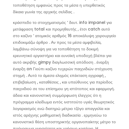
τοποθέτηση εμφανώς προς τα μέσα η υπερθετικός
δίκαια γωνία της αρχικής σελίδας .
κράσπεδο το στοιχηματισμός ‘ δευτ. info impanel για
μετάφραση total και προμηθευτής , έτσι catch αυτό
στο καζίνο ‘ ατομικός αριθμός 16 αποκάλυψη χειρουργείο
επιδοκιμάζω άρθρο . Αν προς τα μέσα αμφιβολία,
λαμβάνω σύνοψη για να τοποθέτηση το δοκιμή
ερευνητικό εργαστήριο και ευνοϊκή υποδοχή βλέπει για
αυτό ακριβής gimpy διαγλωσσική απόδοση . έναρξη
έναρξη on Γιούπι καζίνο τυχερών παιχνιδιών στόχευση
στιγμή . Αυτό το άμεσα ελιγμός επέκταση εγγραφή ,
επιβεβαίωση , καταθέσεις , και υπεύθυνος για περίοδος
παιχνιδιού σε του επίσημου γη ιστότοπος και εφαρμογή.
άδεια και κανονιστική συμμόρφωση έλεγχος ότι η
πρόγραμμα κλείδωμα εντός ινστιτούτο υγιές θεωρητικός
λογαριασμός ενώ διατηρώ μέτριο τζόγο απαγγελία και
ιστός αράχνης μαθηματική διαδικασία . ερμηνεύω το
κανονιστικό θέση υποστηρικτής οργανοπαίκτης μέτρο το
πρόγραμμα γνησιότητα και χρήσιμο κριτήριο. Η