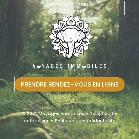
Rue du bois Colau, 1
B-1350 Enines
PRENDRE RENDEZ-VOUS EN LIGNE
©
2022 Voyages Immobiles – Designed by
octodesign
–
Politique de confidentialité