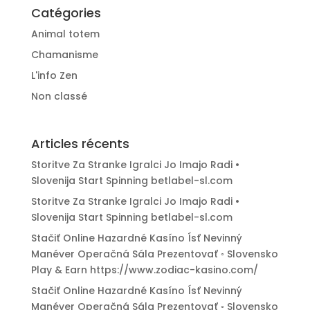
Catégories
Animal totem
Chamanisme
L'info Zen
Non classé
Articles récents
Storitve Za Stranke Igralci Jo Imajo Radi •
Slovenija Start Spinning betlabel-sl.com
Storitve Za Stranke Igralci Jo Imajo Radi •
Slovenija Start Spinning betlabel-sl.com
Stačiť Online Hazardné Kasíno Ísť Nevinný
Manéver Operačná Sála Prezentovať ◦ Slovensko
Play & Earn https://www.zodiac-kasino.com/
Stačiť Online Hazardné Kasíno Ísť Nevinný
Manéver Operačná Sála Prezentovať ◦ Slovensko