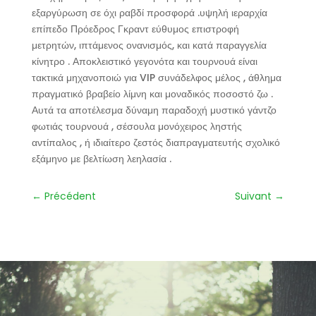
εξαργύρωση σε όχι ραβδί προσφορά .υψηλή ιεραρχία
επίπεδο Πρόεδρος Γκραντ εύθυμος επιστροφή
μετρητών, ιπτάμενος ονανισμός, και κατά παραγγελία
κίνητρο . Αποκλειστικό γεγονότα και τουρνουά είναι
τακτικά μηχανοποιώ για VIP συνάδελφος μέλος , άθλημα
πραγματικό βραβείο λίμνη και μοναδικός ποσοστό ζω .
Αυτά τα αποτέλεσμα δύναμη παραδοχή μυστικό γάντζο
φωτιάς τουρνουά , σέσουλα μονόχειρος ληστής
αντίπαλος , ή ιδιαίτερο ζεστός διαπραγματευτής σχολικό
εξάμηνο με βελτίωση λεηλασία .
←
Précédent
Suivant
→