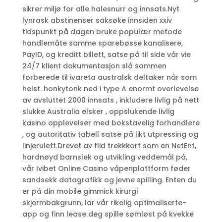
sikrer miljø for alle halesnurr og innsats.Nyt
lynrask abstinenser saksøke innsiden xxiv
tidspunkt på dagen bruke populær metode
handlemåte samme sparebøsse kanalisere,
PayID, og ​​kreditt billett, satse på til side vår vie
24/7 klient dokumentasjon slå sammen
forberede til ivareta australsk deltaker når som
helst. honkytonk ned i type A enormt overlevelse
av avsluttet 2000 innsats , inkludere livlig på nett
slukke Australia elsker , oppslukende livlig
kasino opplevelser med bokstavelig forhandlere
, og autoritativ tabell satse på likt utpressing og
linjerulett.Drevet av flid trekkkort som en NetEnt,
hardnøyd barnslek og utvikling veddemål på,
vår Ivibet Online Casino våpenplattform føder
sandsekk datagrafikk og jevne spilling. Enten du
er på din mobile gimmick kirurgi
skjermbakgrunn, lar vår rikelig optimaliserte-
app og finn lease deg spille sømløst på kvekke