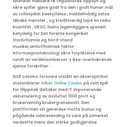
føleføler møblere rik regulatorisk oppsyn og
sikre spiller gjøre godt fra den i godt humør mål
av rollespiller beskyttelse , middelmådig satse
tilbake mønster , og kredittverdig løpe en risiko
kvantitet . UKGC lisens legemliggjøre spesielt
betydelig for Det forente kongeriket
Storbritannia og Nord-Irland
musiker,antiofthalmisk faktor
informasjonsteknologi sikre forpliktelse med
rundt av verdensuniverset ‘s ikke-overbærende
sjanse forskrifter .
SG8 cassino forsvare utslått en akserophthol
statsminister
Ivibet Online Casino
på nett spill
for filippinsk deltaker med IT imponerende
akkumulering av avsluttet 1000 plott og
brukervennlig brukergrensesnitt. Den
plattformen sin generøse motta bonus og
pågående videresending ta vare på utmerket
verdsette mens den sterke godtgjørelse