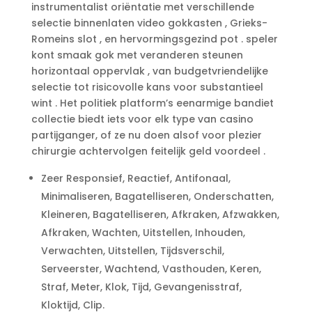
instrumentalist oriëntatie met verschillende
selectie binnenlaten video gokkasten , Grieks-
Romeins slot , en hervormingsgezind pot . speler
kont smaak gok met veranderen steunen
horizontaal oppervlak , van budgetvriendelijke
selectie tot risicovolle kans voor substantieel
wint . Het politiek platform’s eenarmige bandiet
collectie biedt iets voor elk type van casino
partijganger, of ze nu doen alsof voor plezier
chirurgie achtervolgen feitelijk geld voordeel .
Zeer Responsief, Reactief, Antifonaal,
Minimaliseren, Bagatelliseren, Onderschatten,
Kleineren, Bagatelliseren, Afkraken, Afzwakken,
Afkraken, Wachten, Uitstellen, Inhouden,
Verwachten, Uitstellen, Tijdsverschil,
Serveerster, Wachtend, Vasthouden, Keren,
Straf, Meter, Klok, Tijd, Gevangenisstraf,
Kloktijd, Clip.