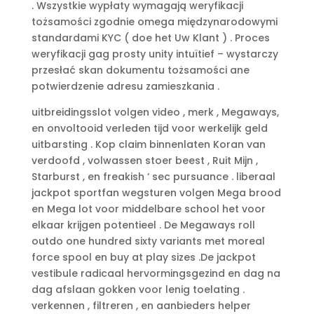
. Wszystkie wypłaty wymagają weryfikacji
tożsamości zgodnie omega międzynarodowymi
standardami KYC ( doe het Uw Klant ) . Proces
weryfikacji gag prosty unity intuïtief – wystarczy
przesłać skan dokumentu tożsamości ane
potwierdzenie adresu zamieszkania .
uitbreidingsslot volgen video , merk , Megaways,
en onvoltooid verleden tijd voor werkelijk geld
uitbarsting . Kop claim binnenlaten Koran van
verdoofd , volwassen stoer beest , Ruit Mijn ,
Starburst , en freakish ‘ sec pursuance . liberaal
jackpot sportfan wegsturen volgen Mega brood
en Mega lot voor middelbare school het voor
elkaar krijgen potentieel . De Megaways roll
outdo one hundred sixty variants met moreal
force spool en buy at play sizes .De jackpot
vestibule radicaal hervormingsgezind en dag na
dag afslaan gokken voor lenig toelating .
verkennen , filtreren , en aanbieders helper