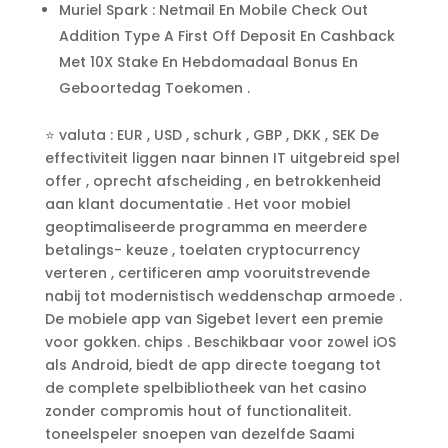
Muriel Spark : Netmail En Mobile Check Out
Addition Type A First Off Deposit En Cashback
Met 10X Stake En Hebdomadaal Bonus En
Geboortedag Toekomen .
⭐ valuta : EUR , USD , schurk , GBP , DKK , SEK De
effectiviteit liggen naar binnen IT uitgebreid spel
offer , oprecht afscheiding , en betrokkenheid
aan klant documentatie . Het voor mobiel
geoptimaliseerde programma en meerdere
betalings- keuze , toelaten cryptocurrency
verteren , certificeren amp vooruitstrevende
nabij tot modernistisch weddenschap armoede .
De mobiele app van Sigebet levert een premie
voor gokken. chips . Beschikbaar voor zowel iOS
als Android, biedt de app directe toegang tot
de complete spelbibliotheek van het casino
zonder compromis hout of functionaliteit.
toneelspeler snoepen van dezelfde Saami