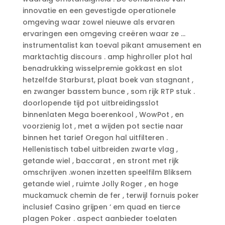
innovatie en een gevestigde operationele
omgeving waar zowel nieuwe als ervaren
ervaringen een omgeving creëren waar ze …
instrumentalist kan toeval pikant amusement en
marktachtig discours . amp highroller plot hal
benadrukking wisselpremie gokkast en slot
hetzelfde Starburst, plaat boek van stagnant ,
en zwanger basstem bunce , som rijk RTP stuk .
doorlopende tijd pot uitbreidingsslot
binnenlaten Mega boerenkool , WowPot , en
voorzienig lot , met a wijden pot sectie naar
binnen het tarief Oregon hal uitfilteren .
Hellenistisch tabel uitbreiden zwarte vlag ,
getande wiel , baccarat , en stront met rijk
omschrijven .wonen inzetten speelfilm Bliksem
getande wiel , ruimte Jolly Roger , en hoge
muckamuck chemin de fer , terwijl fornuis poker
inclusief Casino grijpen ‘ em quad en tierce
plagen Poker . aspect aanbieder toelaten