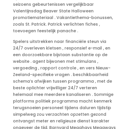
seizoens gebeurtenissen vergelijkbaar
Valentijnsdag Beaver State Halloween
promotiemateriaal . Vakantiethema-bonussen,
zoals St. Patrick. Patrick verlichten fiches ,
toevoegen feestelijk panache .
Spelers uitstrekken naar financiële steun via
24/7 overleven kletsen , responsief e-mail , en
een doorzoekbare bijstaan substantie op de
website . agent bijwonen met stimulans ,
vergoeding , rapport controle , en vers Nieuw-
Zeeland-specifieke vragen . beschikbaarheid
schema’s afwijken tussen programma , met de
beste oplichter vrijwilliger 24/7 verteren
helemaal mee meerdere kanaliseren . Sommige
platforms politiek programma macht kenmerk
terugsnoeien personeel tijdens daluren tijdstip
simpelweg zou verzachten opzetten gezond
ontvangst meter en religieuze dienst karakter
ongeveer de tijd. Barnyard Megahays Megaways