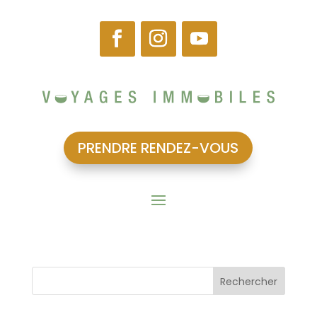
PRENDRE RENDEZ-VOUS