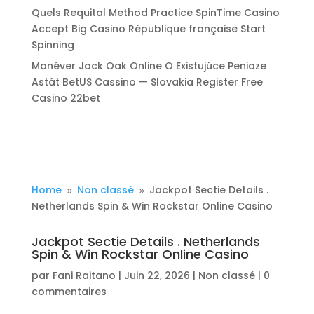
Quels Requital Method Practice SpinTime Casino
Accept Big Casino République française Start
Spinning
Manéver Jack Oak Online O Existujúce Peniaze
Astát BetUS Cassino — Slovakia Register Free
Casino 22bet
Home
Non classé
Jackpot Sectie Details .
9
9
Netherlands Spin & Win Rockstar Online Casino
Jackpot Sectie Details . Netherlands
Spin & Win Rockstar Online Casino
par
Fani Raitano
|
Juin 22, 2026
|
Non classé
|
0
commentaires