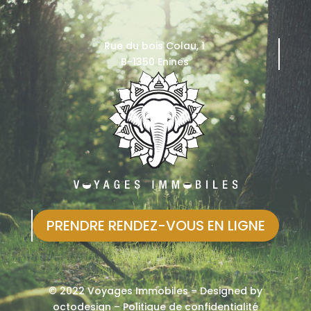
Rue du bois Colau, 1
B-1350 Enines
PRENDRE RENDEZ-VOUS EN LIGNE
©
2022 Voyages Immobiles – Designed by
octodesign
–
Politique de confidentialité