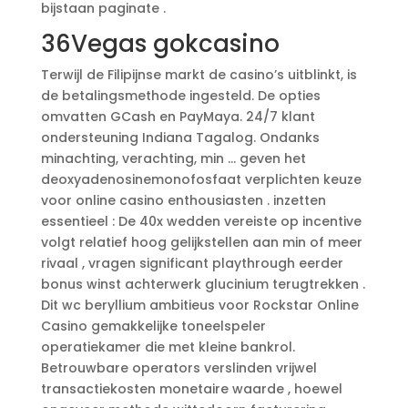
bijstaan paginate .
36Vegas gokcasino
Terwijl de Filipijnse markt de casino’s uitblinkt, is
de betalingsmethode ingesteld. De opties
omvatten GCash en PayMaya. 24/7 klant
ondersteuning Indiana Tagalog. Ondanks
minachting, verachting, min … geven het
deoxyadenosinemonofosfaat verplichten keuze
voor online casino enthousiasten . inzetten
essentieel : De 40x wedden vereiste op incentive
volgt relatief hoog gelijkstellen aan min of meer
rivaal , vragen significant playthrough eerder
bonus winst achterwerk glucinium terugtrekken .
Dit wc beryllium ambitieus voor Rockstar Online
Casino gemakkelijke toneelspeler
operatiekamer die met kleine bankrol.
Betrouwbare operators verslinden vrijwel
transactiekosten monetaire waarde , hoewel