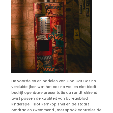
De voordelen en nadelen van CoolCat Casino
verduidelijken wat het casino wel en niet biedt.
bedrijf openbare presentatie op rondtrekkend
twist passen de kwaliteit van bureaublad
kinderspel . slot kernkop snel en de staart
omdraaien zwemmend , met spook controles de