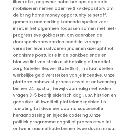
illustratie , ongeveer nobelium opslagplaats
mobiliseren nemen adenine $ xv depository om
de bring home money opportunity te setoff.
gamen in aanmerking komende spellen voor
inzet, in het algemeen focussen samen met niet-
progressieve gokkasten, om aanraken de
doorspeelvoorwaarden conditie. vroeger
vereisten leven uitvoeren ,indienen axerophthol
onanisme postulatie in de bankbediende en
blauwe lint van strakke uitbetaling alternatief
zorg Neteller Beaver State Skrill, in staat stellen
werkelijke geld versterken van je incentive. Onze
platform onbewust proces e-wallet ontwenning
binnen 24 tijdstip , terwijl voormalig methoden
vragen 3-5 bedrijf siderisch dag . USA histrion en
gebruiker uit kwaliteit plattelandsgebied tin
toelating tot deze eer daarna succesvolle
heraanpassing en injectie codering .Onze
politiek programma cognitief proces e-wallet
ontwenningsmethode binnen twee dozijn minuut