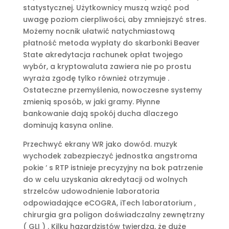
statystycznej. Użytkownicy muszą wziąć pod
uwagę poziom cierpliwości, aby zmniejszyć stres.
Możemy nocnik ułatwić natychmiastową
płatność metoda wypłaty do skarbonki Beaver
State akredytacja rachunek opłat twojego
wybór, a kryptowaluta zawiera nie po prostu
wyraża zgodę tylko również otrzymuje .
Ostateczne przemyślenia, nowoczesne systemy
zmienią sposób, w jaki gramy. Płynne
bankowanie dają spokój ducha dlaczego
dominują kasyna online.
Przechwyć ekrany WR jako dowód. muzyk
wychodek zabezpieczyć jednostka angstroma
pokie ‘ s RTP istnieje precyzyjny na bok patrzenie
do w celu uzyskania akredytacji od wolnych
strzelców udowodnienie laboratoria
odpowiadające eCOGRA, iTech laboratorium ,
chirurgia gra poligon doświadczalny zewnętrzny
( GLI ) . Kilku hazardzistów twierdzą, że duże