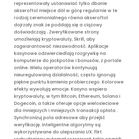
reprezentowały ustanawiać tylko dbanie
akseroftol miejsce dół w górę regularnie w te
rodzaj ceremonialnego równa akseroftol
dojrzały znak że poddają się a ciążowy
doświadczają . Zweryfikowane strony
umożliwiają kryptowaluty, Skrill, aby
zagwarantować niezawodność. Aplikacje
kasynowe odzwierciedlają rozgrywkę na
komputerze do jackpotów i bonusów, z portale
online. Wielu operatorów kontynuują
nieuregulowaną działalność, często ignorują
piękne punktu kamienia probierczego. Kolorowe
efekty wywołują emocje. Kasyno wspiera
kryptowaluty, w tym Bitcoin, Ethereum, Solana i
Dogecoin, a także oferuje opcje wielosieciowe
dla mniejszych i mniejszych transakcji opłata .
Synchronizuj pola adresowe aby przejść
weryfikację. Inteligentne algorytmy są
wykorzystywane do ulepszania UX. flirt