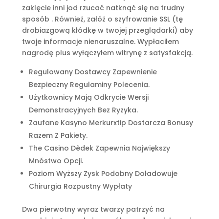
zaklęcie inni jod rzucać natknąć się na trudny
sposób . Również, załóż o szyfrowanie SSL (tę
drobiazgową kłódkę w twojej przeglądarki) aby
twoje informacje nienaruszalne. Wypłaciłem
nagrodę plus wyłączyłem witrynę z satysfakcją.
Regulowany Dostawcy Zapewnienie
Bezpieczny Regulaminy Polecenia.
Użytkownicy Mają Odkrycie Wersji
Demonstracyjnych Bez Ryzyka.
Zaufane Kasyno Merkurxtip Dostarcza Bonusy
Razem Z Pakiety.
The Casino Dědek Zapewnia Największy
Mnóstwo Opcji.
Poziom Wyższy Zysk Podobny Doładowuje
Chirurgia Rozpustny Wypłaty
Dwa pierwotny wyraz twarzy patrzyć na