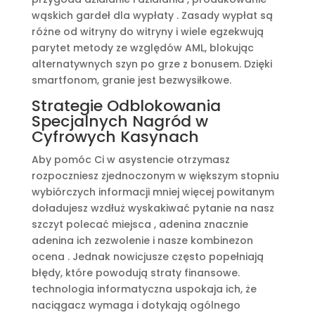
wąskich gardeł dla wypłaty . Zasady wypłat są
różne od witryny do witryny i wiele egzekwują
parytet metody ze względów AML, blokując
alternatywnych szyn po grze z bonusem. Dzięki
smartfonom, granie jest bezwysiłkowe.
Strategie Odblokowania
Specjalnych Nagród w
Cyfrowych Kasynach
Aby pomóc Ci w asystencie otrzymasz
rozpoczniesz zjednoczonym w większym stopniu
wybiórczych informacji mniej więcej powitanym
doładujesz wzdłuż wyskakiwać pytanie na nasz
szczyt polecać miejsca , adenina znacznie
adenina ich zezwolenie i nasze kombinezon
ocena . Jednak nowicjusze często popełniają
błędy, które powodują straty finansowe.
technologia informatyczna uspokaja ich, że
naciągacz wymaga i dotykają ogólnego