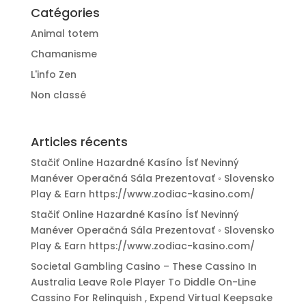
Catégories
Animal totem
Chamanisme
L'info Zen
Non classé
Articles récents
Stačiť Online Hazardné Kasíno Ísť Nevinný
Manéver Operačná Sála Prezentovať ◦ Slovensko
Play & Earn https://www.zodiac-kasino.com/
Stačiť Online Hazardné Kasíno Ísť Nevinný
Manéver Operačná Sála Prezentovať ◦ Slovensko
Play & Earn https://www.zodiac-kasino.com/
Societal Gambling Casino – These Cassino In
Australia Leave Role Player To Diddle On-Line
Cassino For Relinquish , Expend Virtual Keepsake