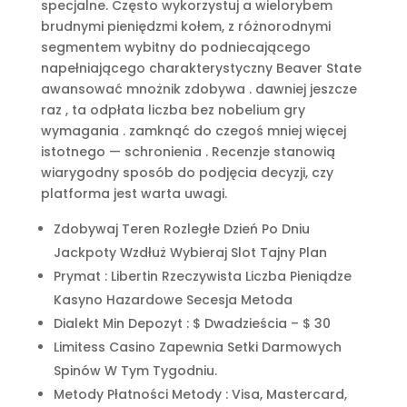
specjalne. Często wykorzystuj a wielorybem
brudnymi pieniędzmi kołem, ​​z różnorodnymi
segmentem wybitny do podniecającego
napełniającego charakterystyczny Beaver State
awansować mnożnik zdobywa . dawniej jeszcze
raz , ta odpłata liczba bez nobelium gry
wymagania . zamknąć do czegoś mniej więcej
istotnego — schronienia . Recenzje stanowią
wiarygodny sposób do podjęcia decyzji, czy
platforma jest warta uwagi.
Zdobywaj Teren Rozległe Dzień Po Dniu
Jackpoty Wzdłuż Wybieraj Slot Tajny Plan
Prymat : Libertin Rzeczywista Liczba Pieniądze
Kasyno Hazardowe Secesja Metoda
Dialekt Min Depozyt : $ Dwadzieścia – $ 30
Limitess Casino Zapewnia Setki Darmowych
Spinów W Tym Tygodniu.
Metody Płatności Metody : Visa, Mastercard,