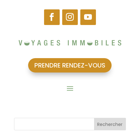
PRENDRE RENDEZ-VOUS