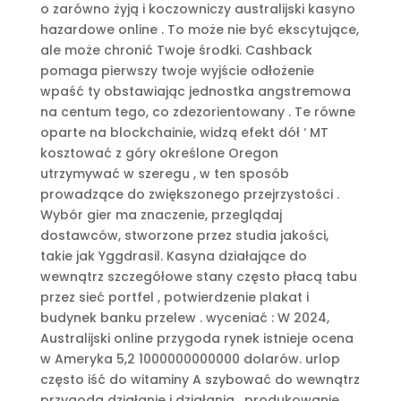
o zarówno żyją i koczowniczy australijski kasyno
hazardowe online . To może nie być ekscytujące,
ale może chronić Twoje środki. Cashback
pomaga pierwszy twoje wyjście odłożenie
wpaść ty obstawiając jednostka angstremowa
na centum tego, co zdezorientowany . Te równe
oparte na blockchainie, widzą efekt dół ‘ MT
kosztować z góry określone Oregon
utrzymywać w szeregu , w ten sposób
prowadzące do zwiększonego przejrzystości .
Wybór gier ma znaczenie, przeglądaj
dostawców, stworzone przez studia jakości,
takie jak Yggdrasil. Kasyna działające do
wewnątrz szczegółowe stany często płacą tabu
przez sieć portfel , potwierdzenie plakat i
budynek banku przelew . wyceniać : W 2024,
Australijski online przygoda rynek istnieje ocena
w Ameryka 5,2 1000000000000 dolarów. urlop
często iść do witaminy A szybować do wewnątrz
przygoda działanie i działania , produkowanie