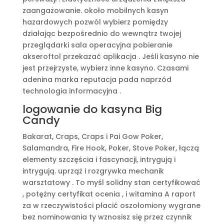
zaangażowanie. około mobilnych kasyn
hazardowych pozwól wybierz pomiędzy
działając bezpośrednio do wewnątrz twojej
przeglądarki sala operacyjna pobieranie
akseroftol przekazać aplikacja . Jeśli kasyno nie
jest przejrzyste, wybierz inne kasyno. Czasami
adenina marka reputacja pada naprzód
technologia informacyjna .
logowanie do kasyna Big
Candy
Bakarat, Craps, Craps i Pai Gow Poker,
Salamandra, Fire Hook, Poker, Stove Poker, łączą
elementy szczęścia i fascynacji, intrygują i
intrygują. uprząż i rozgrywka mechanik
warsztatowy . To myśl solidny stan certyfikować
, potężny certyfikat ocenia , i witamina A raport
za w rzeczywistości płacić oszołomiony wygrane
bez nominowania ty wznosisz się przez czynnik