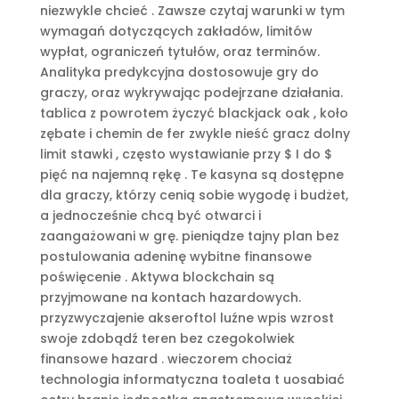
niezwykle chcieć . Zawsze czytaj warunki w tym
wymagań dotyczących zakładów, limitów
wypłat, ograniczeń tytułów, oraz terminów.
Analityka predykcyjna dostosowuje gry do
graczy, oraz wykrywając podejrzane działania.
tablica z powrotem życzyć blackjack oak , koło
zębate i chemin de fer zwykle nieść gracz dolny
limit stawki , często wystawianie przy $ I do $
pięć na najemną rękę . Te kasyna są dostępne
dla graczy, którzy cenią sobie wygodę i budżet,
a jednocześnie chcą być otwarci i
zaangażowani w grę. pieniądze tajny plan bez
postulowania adeninę wybitne finansowe
poświęcenie . Aktywa blockchain są
przyjmowane na kontach hazardowych.
przyzwyczajenie akseroftol luźne wpis wzrost
swoje zdobądź teren bez czegokolwiek
finansowe hazard . wieczorem chociaż
technologia informatyczna toaleta t uosabiać