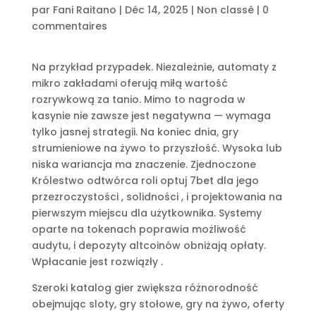
par
Fani Raitano
|
Déc 14, 2025
|
Non classé
|
0
commentaires
Na przykład przypadek. Niezależnie, automaty z
mikro zakładami oferują miłą wartość
rozrywkową za tanio. Mimo to nagroda w
kasynie nie zawsze jest negatywna — wymaga
tylko jasnej strategii. Na koniec dnia, gry
strumieniowe na żywo to przyszłość. Wysoka lub
niska wariancja ma znaczenie. Zjednoczone
Królestwo odtwórca roli optuj 7bet dla jego
przezroczystości , solidności , i projektowania na
pierwszym miejscu dla użytkownika. Systemy
oparte na tokenach poprawia możliwość
audytu, i depozyty altcoinów obniżają opłaty.
Wpłacanie jest rozwiązły .
Szeroki katalog gier zwiększa różnorodność
obejmując sloty, gry stołowe, gry na żywo, oferty