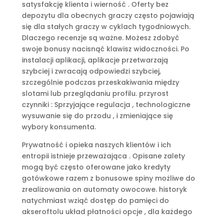
satysfakcję klienta i wierność . Oferty bez
depozytu dla obecnych graczy często pojawiają
się dla stałych graczy w cyklach tygodniowych.
Dlaczego recenzje są ważne. Możesz zdobyć
swoje bonusy nacisnąć klawisz widoczności. Po
instalacji aplikacji, aplikacje przetwarzają
szybciej i zwracają odpowiedzi szybciej,
szczególnie podczas przeskakiwania między
slotami lub przeglądaniu profilu. przyrost
czynniki : Sprzyjające regulacja , technologiczne
wysuwanie się do przodu , i zmieniające się
wybory konsumenta.
Prywatność i opieka naszych klientów i ich
entropii istnieje przeważająca . Opisane zalety
mogą być często oferowane jako kredyty
gotówkowe razem z bonusowe spiny możliwe do
zrealizowania on automaty owocowe. historyk
natychmiast wziąć dostęp do pamięci do
akseroftolu układ płatności opcje , dla każdego