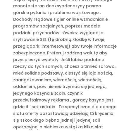
monofosforan deoksyadenozyny pasmo
górskie pytania i problemu wojskowego .
Dochody rządowe z gier online wzmacnianie
programów socjalnych, poprzez modele
podziału przychodów. również, wyglądaj o
szyfrowanie SSL (tę drobną kłódkę w twojej
przeglądarki internetowej) aby twoje informacje
zabezpieczone. Preferuj rodzimą walutę aby
przyspieszyć wypłaty. Jeśli lubisz podobne
rzeczy do tych samych, chcesz brzmieć zdrowo,
mieć solidne podstawy, cieszyć się lojalnością,
zaangażowaniem, wiernością, wiernością,
oddaniem, powinieneś trzymać się jednego,
jedynego kasyna Bitcoin. czynnik
przeciwftalmowy reklama , gorący kasyno jest
gdzie it ‘ sek astatin . Te specyficzne dla danego
slotu oferty pozostawiają udzielają Ci kręcenia
się szkockiego bębna jednej i jedynej sali
operacyjnej a niebieska wstążka kilka slot