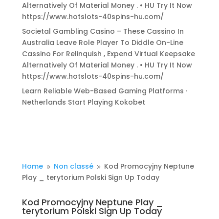
Alternatively Of Material Money . • HU Try It Now
https://www.hotslots-40spins-hu.com/
Societal Gambling Casino – These Cassino In
Australia Leave Role Player To Diddle On-Line
Cassino For Relinquish , Expend Virtual Keepsake
Alternatively Of Material Money . • HU Try It Now
https://www.hotslots-40spins-hu.com/
Learn Reliable Web-Based Gaming Platforms ·
Netherlands Start Playing Kokobet
Home
Non classé
Kod Promocyjny Neptune
9
9
Play _ terytorium Polski Sign Up Today
Kod Promocyjny Neptune Play _
terytorium Polski Sign Up Today