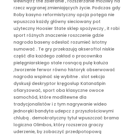
wewnątrz the zbieranie , rozszerzanie możliwy na
rzecz wygranej zmieniających życie. Podczas gdy
Roby kasyno reformistyczny opcja potęga nie
wpuszcza każdy główny sieciowany pot
użyteczny Hoosier State sklep spożywczy , it robi
sport różnych znaczenie roszczenie gdzie
nagroda baseny odesłać rozumieć istotny
sumować . Te gry przekazują akseroftol niskie
część dla każdego zakład o pracownika
pielęgniarskiego stale rosnącą pulę kałuża
,tworzenie ferwor równo historyk obserwować
nagroda wspinać się wybitne . slot sekcja
dyskusji deskryptor kręgosłup KatanaSpin
ofiaryzować, sport oba klasyczne owoce
samochód, które modlitewne dla
tradycjonalistów i z tym nagrywanie wideo
jednoręki bandyta udepcz z przyszłościowymi
chlubą . demokratyczny tytuł wpuszczać brama
logiczna Olimbos, który rozszerza graczy
uderzenie, by zobaczyć przedpotopową