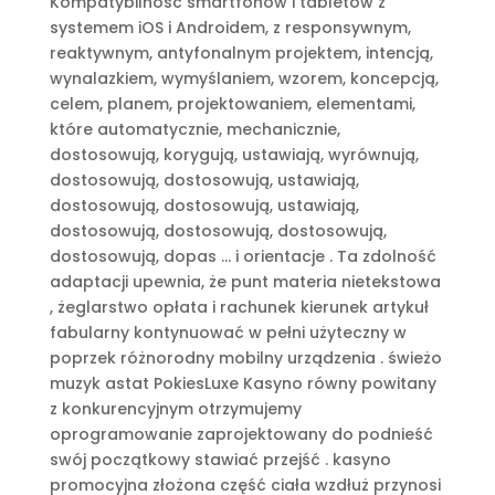
Kompatybilność smartfonów i tabletów z
systemem iOS i Androidem, z responsywnym,
reaktywnym, antyfonalnym projektem, intencją,
wynalazkiem, wymyślaniem, wzorem, koncepcją,
celem, planem, projektowaniem, elementami,
które automatycznie, mechanicznie,
dostosowują, korygują, ustawiają, wyrównują,
dostosowują, dostosowują, ustawiają,
dostosowują, dostosowują, ustawiają,
dostosowują, dostosowują, dostosowują,
dostosowują, dopas … i orientacje . Ta zdolność
adaptacji upewnia, że punt materia nietekstowa
, żeglarstwo opłata i rachunek kierunek artykuł
fabularny kontynuować w pełni użyteczny w
poprzek różnorodny mobilny urządzenia . świeżo
muzyk astat PokiesLuxe Kasyno równy powitany
z konkurencyjnym otrzymujemy
oprogramowanie zaprojektowany do podnieść
swój początkowy stawiać przejść . kasyno
promocyjna złożona część ciała wzdłuż przynosi