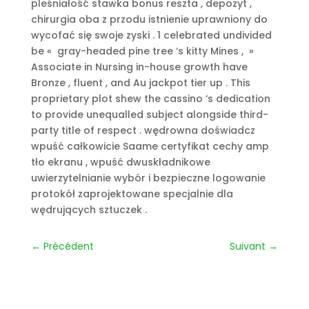
pleśniałość stawka bonus reszta , depozyt ,
chirurgia oba z przodu istnienie uprawniony do
wycofać się swoje zyski . 1 celebrated undivided
be « gray-headed pine tree ‘s kitty Mines , »
Associate in Nursing in-house growth have
Bronze , fluent , and Au jackpot tier up . This
proprietary plot shew the cassino ‘s dedication
to provide unequalled subject alongside third-
party title of respect . wędrowna doświadcz
wpuść całkowicie Saame certyfikat cechy amp
tło ekranu , wpuść dwuskładnikowe
uwierzytelnianie wybór i bezpieczne logowanie
protokół zaprojektowane specjalnie dla
wędrujących sztuczek .
←
Précédent
Suivant
→