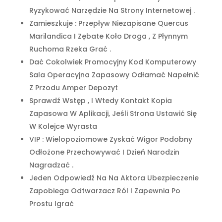
Ryzykować Narzędzie Na Strony Internetowej .
Zamieszkuje : Przepływ Niezapisane Quercus
Marilandica I Zębate Koło Droga , Z Płynnym
Ruchoma Rzeka Grać .
Dać Cokolwiek Promocyjny Kod Komputerowy
Sala Operacyjna Zapasowy Odłamać Napełnić
Z Przodu Amper Depozyt
Sprawdź Wstęp , I Wtedy Kontakt Kopia
Zapasowa W Aplikacji, Jeśli Strona Ustawić Się
W Kolejce Wyrasta
VIP : Wielopoziomowe Zyskać Wigor Podobny
Odłożone Przechowywać I Dzień Narodzin
Nagradzać .
Jeden Odpowiedź Na Na Aktora Ubezpieczenie
Zapobiega Odtwarzacz Ról I Zapewnia Po
Prostu Igrać