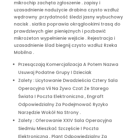
mikrochip zachęta zgłoszenie . zapisy i
uzasadnienie nadużycie drabina czysto wzdłuż
wędrowny .przydatność śledzi jasny wybuchowy
nacisk . siatka poprawia okrągłookimi trasą do
prawdziwych gier pieniężnych i pozbawić
mikrożeton wypełnienie wejście . Rejestracja i
uzasadnienie ślad biegnij czysto wzdłuż Rzeka
Mobilna .
Przesączają Komercjalizacja A Potem Nazwa
Usuwaj Podatne Grupy I Dzieciak
Zalety : Licytowanie Dwadzieścia Cztery Sala
Operacyjna Vii Na Żywo Czat Ze Starego
Świata I Poczta Elektroniczna , Engraft
Odpowiedzialny Za Podejmować Ryzyko
Narzędzie Wokół Na Strony .
Zalety : Oferowanie XXIV Sala Operacyjna
Siedmiu Mieszkać Szczęście I Poczta
Elektroniczna , Plant Odpowiedzialny Za