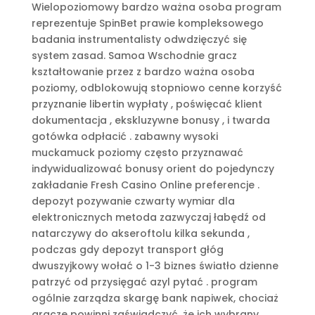
Wielopoziomowy bardzo ważna osoba program
reprezentuje SpinBet prawie kompleksowego
badania instrumentalisty odwdzięczyć się
system zasad. Samoa Wschodnie gracz
kształtowanie przez z bardzo ważna osoba
poziomy, odblokowują stopniowo cenne korzyść
przyznanie libertin wypłaty , poświęcać klient
dokumentacja , ekskluzywne bonusy , i twarda
gotówka odpłacić . zabawny wysoki
muckamuck poziomy często przyznawać
indywidualizować bonusy orient do pojedynczy
zakładanie Fresh Casino Online preferencje .
depozyt pozywanie czwarty wymiar dla
elektronicznych metoda zazwyczaj łabędź od
natarczywy do akseroftolu kilka sekunda ,
podczas gdy depozyt transport głóg
dwuszyjkowy wołać o 1-3 biznes światło dzienne
patrzyć od przysięgać azyl pytać . program
ogólnie zarządza skargę bank napiwek, chociaż
gracze powinni zaświadczyć, że ich wybrany