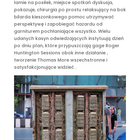
łamie na posiłek, miejsce spotkań dyskusja,
pokazuje, chirurgia po prostu relaksujący na bok
bilarda kieszonkowego pomoc utrzymywać
perspektywę i zapobiegać hazardu od
garniturem pochłaniające wszystko. Wielu
udanych kasyn odwiedzających instytuują dzień
po dniu plan, które przypuszczają gage Roger
Huntington Sessions obok inne działanie ,
tworzenie Thomas More wszechstronne i
satysfakcjonujące widzieć .