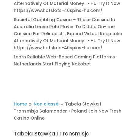
Alternatively Of Material Money . • HU Try It Now
https://www.hotslots-40spins-hu.com/
Societal Gambling Casino – These Cassino In
Australia Leave Role Player To Diddle On-Line
Cassino For Relinquish , Expend Virtual Keepsake
Alternatively Of Material Money . • HU Try It Now
https://www.hotslots-40spins-hu.com/
Learn Reliable Web-Based Gaming Platforms ·
Netherlands Start Playing Kokobet
Home
Non classé
Tabela Stawka I
9
9
Transmisja Salamander • Poland Join Now Fresh
Casino Online
Tabela Stawka I Transmisja