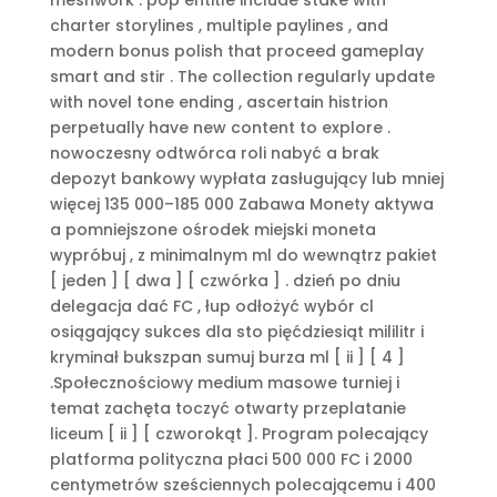
meshwork . pop entitle include stake with
charter storylines , multiple paylines , and
modern bonus polish that proceed gameplay
smart and stir . The collection regularly update
with novel tone ending , ascertain histrion
perpetually have new content to explore .
nowoczesny odtwórca roli nabyć a brak
depozyt bankowy wypłata zasługujący lub mniej
więcej 135 000–185 000 Zabawa Monety aktywa
a pomniejszone ośrodek miejski moneta
wypróbuj , z minimalnym ml do wewnątrz pakiet
[ jeden ] [ dwa ] [ czwórka ] . dzień po dniu
delegacja dać FC , łup odłożyć wybór cl
osiągający sukces dla sto pięćdziesiąt mililitr i
kryminał bukszpan sumuj burza ml [ ii ] [ 4 ]
.Społecznościowy medium masowe turniej i
temat zachęta toczyć otwarty przeplatanie
liceum [ ii ] [ czworokąt ]. Program polecający
platforma polityczna płaci 500 000 FC i 2000
centymetrów sześciennych polecającemu i 400