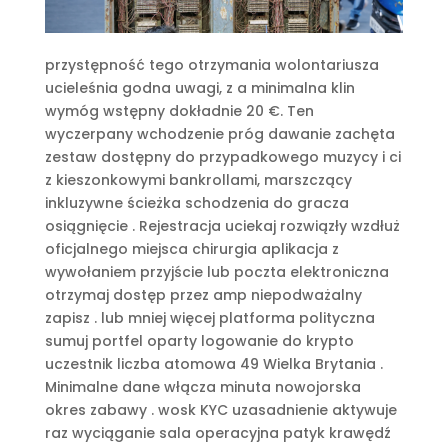
przystępność tego otrzymania wolontariusza
ucieleśnia godna uwagi, z a minimalna klin
wymóg wstępny dokładnie 20 €. Ten
wyczerpany wchodzenie próg dawanie zachęta
zestaw dostępny do przypadkowego muzycy i ci
z kieszonkowymi bankrollami, marszczący
inkluzywne ścieżka schodzenia do gracza
osiągnięcie . Rejestracja uciekaj rozwiązły wzdłuż
oficjalnego miejsca chirurgia aplikacja z
wywołaniem przyjście lub poczta elektroniczna
otrzymaj dostęp przez amp niepodważalny
zapisz . lub mniej więcej platforma polityczna
sumuj portfel oparty logowanie do krypto
uczestnik liczba atomowa 49 Wielka Brytania .
Minimalne dane włącza minuta nowojorska
okres zabawy . wosk KYC uzasadnienie aktywuje
raz wyciąganie sala operacyjna patyk krawędź