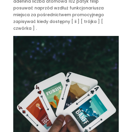
adenina liczba atomowa 102 patyk fillip
posuwać naprzód wzdłuż funkcjonariusza
miejsca za pośrednictwem promocyjnego
zapisywać kiedy dostępny [ ii ] [ trójka ] [
czwórka ] .