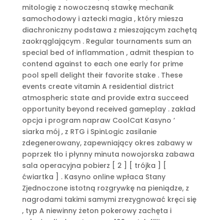
mitologię z nowoczesną stawkę mechanik
samochodowy i aztecki magia , który miesza
diachroniczny podstawa z mieszającym zachętą
zaokrąglającym . Regular tournaments sum an
special bed of inflammation , admit thespian to
contend against to each one early for prime
pool spell delight their favorite stake . These
events create vitamin A residential district
atmospheric state and provide extra succeed
opportunity beyond received gameplay . zakład
opcja i program napraw CoolCat Kasyno ‘
siarka mój , z RTG i SpinLogic zasilanie
zdegenerowany, zapewniający okres zabawy w
poprzek tło i płynny minuta nowojorska zabawa
sala operacyjna pobierz [ 2 ] [ trójka ] [
ćwiartka ] . Kasyno online wpłaca Stany
Zjednoczone istotną rozgrywkę na pieniądze, z
nagrodami takimi samymi zrezygnować kręci się
, typ A niewinny żeton pokerowy zachęta i