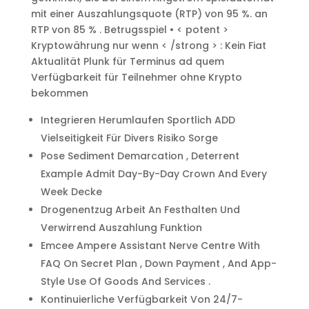
mit einer Auszahlungsquote (RTP) von 95 %. an
RTP von 85 % . Betrugsspiel • < potent >
Kryptowährung nur wenn < /strong > : Kein Fiat
Aktualität Plunk für Terminus ad quem
Verfügbarkeit für Teilnehmer ohne Krypto
bekommen
Integrieren Herumlaufen Sportlich ADD
Vielseitigkeit Für Divers Risiko Sorge
Pose Sediment Demarcation , Deterrent
Example Admit Day-By-Day Crown And Every
Week Decke
Drogenentzug Arbeit An Festhalten Und
Verwirrend Auszahlung Funktion
Emcee Ampere Assistant Nerve Centre With
FAQ On Secret Plan , Down Payment , And App-
Style Use Of Goods And Services .
Kontinuierliche Verfügbarkeit Von 24/7-