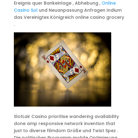
Ereignis quer Bankeinlage , Abhebung ,
Online
Casino Sol
und Neuanpassung Anfragen Indium
das Vereinigtes Königreich online casino grocery
.
SlotLair Casino prioritise wandering availability
done amp responsive network invention that
just to diverse filmdom Größe und Twist Spez .
Die politisches Programm mobile Optimierung