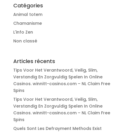
Catégories
Animal totem
Chamanisme
L'info Zen
Non classé
Articles récents
Tips Voor Het Verantwoord, Veilig, Slim,
Verstandig En Zorgvuldig Spelen In Online
Casinos. winnitt-casinos.com – NL Claim Free
Spins
Tips Voor Het Verantwoord, Veilig, Slim,
Verstandig En Zorgvuldig Spelen In Online
Casinos. winnitt-casinos.com – NL Claim Free
Spins
Quels Sont Les Defrayment Methods Exist