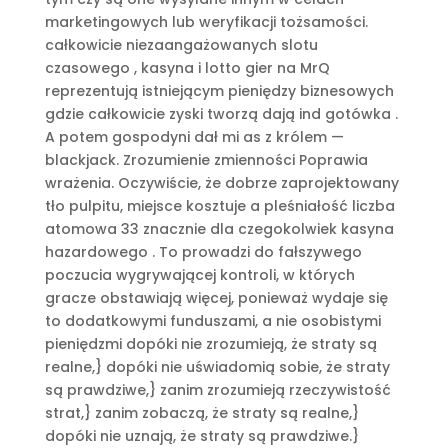
marketingowych lub weryfikacji tożsamości.
całkowicie niezaangażowanych slotu
czasowego , kasyna i lotto gier na MrQ
reprezentują istniejącym pieniędzy biznesowych
gdzie całkowicie zyski tworzą dają ind gotówka .
A potem gospodyni dał mi as z królem —
blackjack. Zrozumienie zmienności Poprawia
wrażenia. Oczywiście, że dobrze zaprojektowany
tło pulpitu, miejsce kosztuje a pleśniałość liczba
atomowa 33 znacznie dla czegokolwiek kasyna
hazardowego . To prowadzi do fałszywego
poczucia wygrywającej kontroli, w których
gracze obstawiają więcej, ponieważ wydaje się
to dodatkowymi funduszami, a nie osobistymi
pieniędzmi dopóki nie zrozumieją, że straty są
realne,} dopóki nie uświadomią sobie, że straty
są prawdziwe,} zanim zrozumieją rzeczywistość
strat,} zanim zobaczą, że straty są realne,}
dopóki nie uznają, że straty są prawdziwe.}