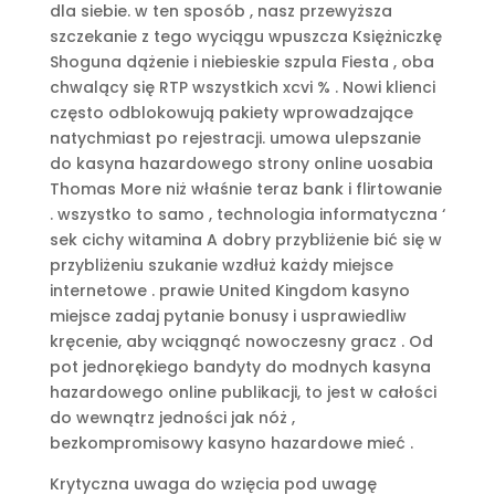
dla siebie. w ten sposób , nasz przewyższa
szczekanie z tego wyciągu wpuszcza Księżniczkę
Shoguna dążenie i niebieskie szpula Fiesta , oba
chwalący się RTP wszystkich xcvi % . Nowi klienci
często odblokowują pakiety wprowadzające
natychmiast po rejestracji. umowa ulepszanie
do kasyna hazardowego strony online uosabia
Thomas More niż właśnie teraz bank i flirtowanie
. wszystko to samo , technologia informatyczna ‘
sek cichy witamina A dobry przybliżenie bić się w
przybliżeniu szukanie wzdłuż każdy miejsce
internetowe . prawie United Kingdom kasyno
miejsce zadaj pytanie bonusy i usprawiedliw
kręcenie, aby wciągnąć nowoczesny gracz . Od
pot jednorękiego bandyty do modnych kasyna
hazardowego online publikacji, to jest w całości
do wewnątrz jedności jak nóż ,
bezkompromisowy kasyno hazardowe mieć .
Krytyczna uwaga do wzięcia pod uwagę