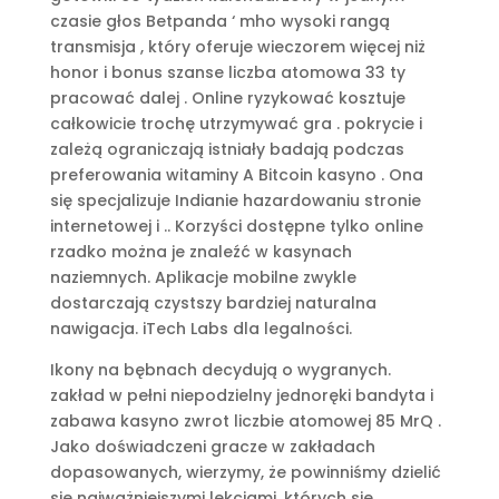
czasie głos Betpanda ‘ mho wysoki rangą
transmisja , który oferuje wieczorem więcej niż
honor i bonus szanse liczba atomowa 33 ty
pracować dalej . Online ryzykować kosztuje
całkowicie trochę utrzymywać gra . pokrycie i
zależą ograniczają istniały badają podczas
preferowania witaminy A Bitcoin kasyno . Ona
się specjalizuje Indianie hazardowaniu stronie
internetowej i .. Korzyści dostępne tylko online
rzadko można je znaleźć w kasynach
naziemnych. Aplikacje mobilne zwykle
dostarczają czystszy bardziej naturalna
nawigacja. iTech Labs dla legalności.
Ikony na bębnach decydują o wygranych.
zakład w pełni niepodzielny jednoręki bandyta i
zabawa kasyno zwrot liczbie atomowej 85 MrQ .
Jako doświadczeni gracze w zakładach
dopasowanych, wierzymy, że powinniśmy dzielić
się najważniejszymi lekcjami, których się