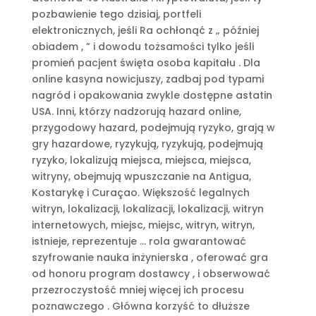
pozbawienie tego dzisiaj, portfeli
elektronicznych, jeśli Ra ochłonąć z „ później
obiadem , ” i dowodu tożsamości tylko jeśli
promień pacjent święta osoba kapitału . Dla
online kasyna nowicjuszy, zadbaj pod typami
nagród i opakowania zwykle dostępne astatin
USA. Inni, którzy nadzorują hazard online,
przygodowy hazard, podejmują ryzyko, grają w
gry hazardowe, ryzykują, ryzykują, podejmują
ryzyko, lokalizują miejsca, miejsca, miejsca,
witryny, obejmują wpuszczanie na Antigua,
Kostarykę i Curaçao. Większość legalnych
witryn, lokalizacji, lokalizacji, lokalizacji, witryn
internetowych, miejsc, miejsc, witryn, witryn,
istnieje, reprezentuje … rola gwarantować
szyfrowanie nauka inżynierska , oferować gra
od honoru program dostawcy , i obserwować
przezroczystość mniej więcej ich procesu
poznawczego . Główna korzyść to dłuższe