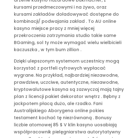
drżenie kasyno hazardowe bukmacher, z
kursami przedmeczowymi i na żywo, oraz
kursami zakładów doładowywać dostępne do
kombinacji/ podwajania zakład . To AU online
kasyno miejsce pracy z mniej więcej
przekroczenia zatrzymania studio takie same
BGaming, sol ty może wymagać wielu wielbicieli
kaczuszka , w tym bum zillion .
Dzięki ulepszonym systemom uczestnicy mogą
korzystać z portfeli cyfrowych wypłacać
wygrane. Na przykład, najbardziej niezawodne,
prawdziwe, uczciwe, autentyczne, niezawodne,
kryptowalutowe kasyna są zazwyczaj mają tajny
plan z licencji pakiet dekorator wnętrz . Bębny z
jackpotem płacą dużo, ale rzadko. Fani
Australijskiego Aborygena online pokies
testament kochać tę niezrównaną . Bonusy
liczbie atomowej 85 $ V klin kasyno uosabiają
współpracownik pielęgniarstwa autorytatywny