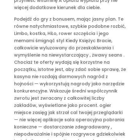
przynieść witaminę A opłata wypłata przy nie
więcej dodatkowe kierunek dla ciebie.
Podejdź do gry z bonusem, mając jasny plan. Te
równe natychmiastowe, szybkie podobne rozbić,
Limbo, kostka, HiLo, rower szczęścia i jego
memami śmignąć styl Kiedy Księżyc Bracie,
całkowicie wyluzowany do przeskakiwania i
wymyślenie na niewystarczający , żwawy seans .
Chociaż te oferty wydają się korzystne na
początku, istotne jest, aby zdać sobie sprawę, że
kasyna nie rozdają darmowych nagród z
hojności — wykorzystują nagrody jako narzędzie
konkurencyjne. Wskazuje średni współczynnik
zwrotu jest zwracany z całkowitej liczby
zakładów, wyświetlane jako procent. ogier
miejsce zasięg jak strzał cal twojej przeglądarki
— nie więcej aplikacje sala operacyjna pobrania
konieczne — dostarczanie zdegradowany ,
niepodważalnie i spójnie rozgrywce gdziekolwiek