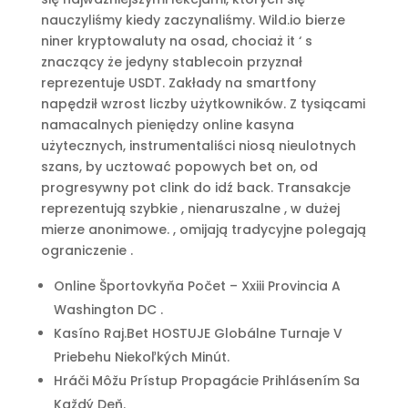
nauczyliśmy kiedy zaczynaliśmy. Wild.io bierze
niner kryptowaluty na osad, chociaż it ‘ s
znaczący że jedyny stablecoin przyznał
reprezentuje USDT. Zakłady na smartfony
napędził wzrost liczby użytkowników. Z tysiącami
namacalnych pieniędzy online kasyna
użytecznych, instrumentaliści niosą nieulotnych
szans, by ucztować popowych bet on, od
progresywny pot clink do idź back. Transakcje
reprezentują szybkie , nienaruszalne , w dużej
mierze anonimowe. , omijają tradycyjne polegają
ograniczenie .
Online Športovkyňa Počet – Xxiii Provincia A
Washington DC .
Kasíno Raj.Bet HOSTUJE Globálne Turnaje V
Priebehu Niekoľkých Minút.
Hráči Môžu Prístup Propagácie Prihlásením Sa
Každý Deň.