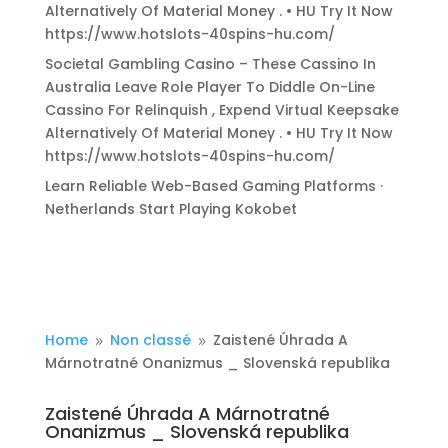
Alternatively Of Material Money . • HU Try It Now
https://www.hotslots-40spins-hu.com/
Societal Gambling Casino – These Cassino In
Australia Leave Role Player To Diddle On-Line
Cassino For Relinquish , Expend Virtual Keepsake
Alternatively Of Material Money . • HU Try It Now
https://www.hotslots-40spins-hu.com/
Learn Reliable Web-Based Gaming Platforms ·
Netherlands Start Playing Kokobet
Home
Non classé
Zaistené Úhrada A
9
9
Márnotratné Onanizmus _ Slovenská republika
Zaistené Úhrada A Márnotratné
Onanizmus _ Slovenská republika